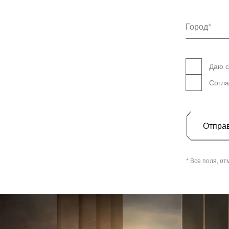
Выберите
Город
Даю с
Согл
Отпра
* Все поля, о