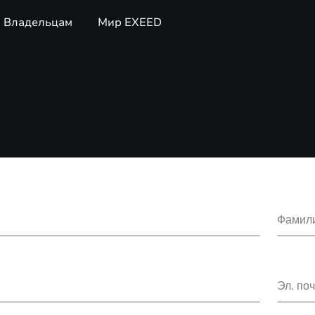
Владельцам
Мир EXEED
Фамил
Эл. поч