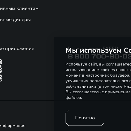
ивным клиентам
ьные дилеры
ое приложение
Горячая линия EXEED
Мы используем Co
8 800 700-80-0
Используя сайт, вы соглашаете
использованием cookies вашего
момент в настройках браузера
улучшения пользовательского о
веб-аналитики (в том числе Ян
Вы соглашаетесь с применение
файлов.
Понятно
 информация