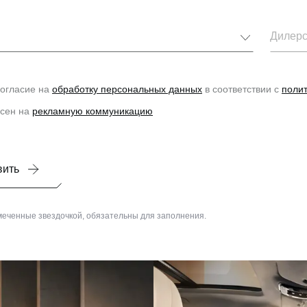
Выбер
Дилерс
огласие на
обработку персональных данных
в соответствии с
поли
асен на
рекламную коммуникацию
вить
тмеченные звездочкой, обязательны для заполнения.