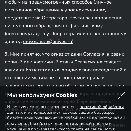
любым из предусмотренных способов (личное
письменное обращение к уполномоченному
представителю Оператора; почтовое направление
письменного обращения по фактическому
(почтовому) адресу Оператора или по электронному
адресу:
onives.auto@onives.ru
).
9.
Мне понятно, что отказ от дачи Согласия, а равно
полный или частичный отзыв Согласия не создаст
каких-либо негативных юридических последствий в
отношении меня и не затронет мои права и
законные интересы иным образом. В случае отзыва
мной Согласия Оператор будет вправе продолжить
Мы используем Cookies
обработку всех или некоторых Персональных
Используя сайт, вы соглашаетесь с
политикой обработки
данных без Согласия для осуществления прав и
данных
и использованием cookies вашего браузера.
законных интересов Оператора и (или) третьих лиц
Cookies можно отключить в любой момент в настройках
браузера. Для обеспечения оптимальной работы и
при условии, что при этом не будут нарушаться мои
улучшения пользовательского опыта на сайте могут