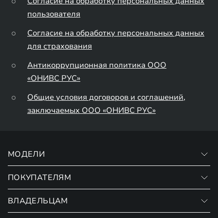
Согласие на обработку персональных данных
пользователя
Согласие на обработку персональных данных
для страхования
Антикоррупционная политика ООО
«ОНИВС РУС»
Общие условия договоров и соглашений,
заключаемых ООО «ОНИВС РУС»
МОДЕЛИ
ПОКУПАТЕЛЯМ
VX
RX
ВЛАДЕЛЬЦАМ
Записаться на тест-драйв