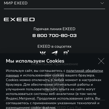
Финансовые программы
МИР EXEED
Записаться на сервис
Страхование
Официальный сервис
О бренде
Калькулятор обмена / Trade-in
Гарантия EXEED
Новости и события
Горячая линия EXEED
Специальные предложения
Помощь на дорогах
Стать дилером
8 800 700-80-03
Корпоративным клиентам
Онлайн-магазин аксессуаров
Технологии EXEED
EXEED в соцсетях
Официальные дилеры
Знаковые клиенты EXEED
Мы используем Cookies
Контакты
Мобильное приложение
Используя сайт, вы соглашаетесь с
политикой обработки
данных
и использованием cookies вашего браузера.
Cookies можно отключить в любой момент в настройках
браузера. Для обеспечения оптимальной работы и
улучшения пользовательского опыта на сайте могут
использоваться системы веб-аналитики (в том числе
Яндекс.Метрика). Продолжая использование сайта, Вы
соглашаетесь с применением указанных технологий и
размещением cookie-файлов.
© 2026 Филиал EXEED Cars Rus