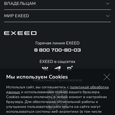
RX
ВЛАДЕЛЬЦАМ
Записаться на тест-драйв
Финансовые программы
МИР EXEED
Записаться на сервис
Страхование
Официальный сервис
О бренде
Калькулятор обмена / Trade-in
Гарантия EXEED
Новости и события
Горячая линия EXEED
Специальные предложения
Помощь на дорогах
Стать дилером
8 800 700-80-03
Корпоративным клиентам
Онлайн-магазин аксессуаров
Технологии EXEED
EXEED в соцсетях
Официальные дилеры
Знаковые клиенты EXEED
Мы используем Cookies
Контакты
Мобильное приложение
Используя сайт, вы соглашаетесь с
политикой обработки
данных
и использованием cookies вашего браузера.
Cookies можно отключить в любой момент в настройках
браузера. Для обеспечения оптимальной работы и
улучшения пользовательского опыта на сайте могут
использоваться системы веб-аналитики (в том числе