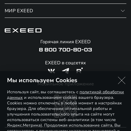
Финансовые программы
МИР EXEED
Записаться на сервис
Страхование
Официальный сервис
О бренде
Калькулятор обмена / Trade-in
Гарантия EXEED
Новости и события
Горячая линия EXEED
Специальные предложения
Помощь на дорогах
Стать дилером
8 800 700-80-03
Корпоративным клиентам
Онлайн-магазин аксессуаров
Технологии EXEED
EXEED в соцсетях
Официальные дилеры
Знаковые клиенты EXEED
Мы используем Cookies
Контакты
Мобильное приложение
Используя сайт, вы соглашаетесь с
политикой обработки
данных
и использованием cookies вашего браузера.
Cookies можно отключить в любой момент в настройках
браузера. Для обеспечения оптимальной работы и
улучшения пользовательского опыта на сайте могут
использоваться системы веб-аналитики (в том числе
Яндекс.Метрика). Продолжая использование сайта, Вы
соглашаетесь с применением указанных технологий и