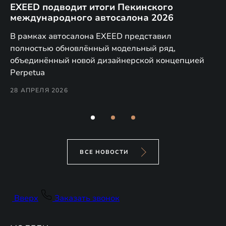
EXEED подводит итоги Пекинского
Д
международного автосалона 2026
E
в
а,
В рамках автосалона EXEED представил
EX
полностью обновлённый модельный ряд,
по
объединённый новой дизайнерской концепцией
(н
Perpetua
Co
28 АПРЕЛЯ 2026
24
ВСЕ НОВОСТИ
Вверх
Заказать звонок