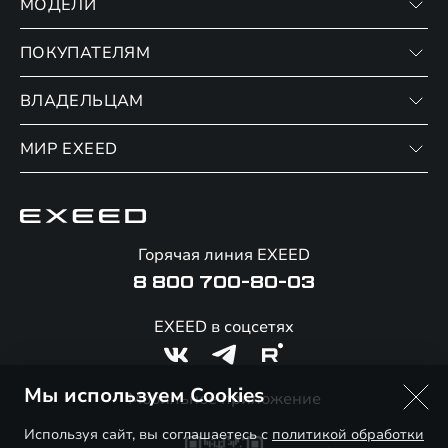
МОДЕЛИ
ПОКУПАТЕЛЯМ
VX
RX
ВЛАДЕЛЬЦАМ
Записаться на тест-драйв
Финансовые программы
МИР EXEED
Записаться на сервис
Страхование
Официальный сервис
О бренде
Калькулятор обмена / Trade-in
Гарантия EXEED
Новости и события
Горячая линия EXEED
Специальные предложения
Помощь на дорогах
Стать дилером
8 800 700-80-03
Корпоративным клиентам
Онлайн-магазин аксессуаров
Технологии EXEED
EXEED в соцсетях
Официальные дилеры
Знаковые клиенты EXEED
Контакты
Мы используем Cookies
Мобильное приложение
Используя сайт, вы соглашаетесь с
политикой обработки