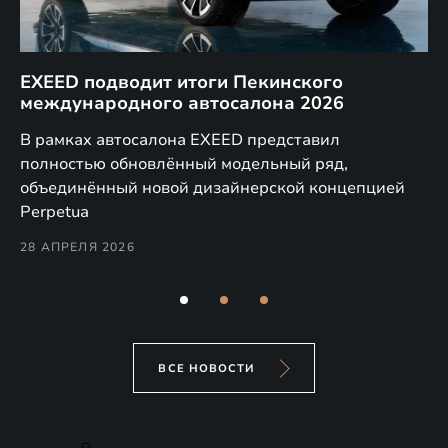
EXEED подводит итоги Пекинского
Д
международного автосалона 2026
E
в
а,
В рамках автосалона EXEED представил
EX
полностью обновлённый модельный ряд,
по
объединённый новой дизайнерской концепцией
(н
Perpetua
Co
28 АПРЕЛЯ 2026
24
ВСЕ НОВОСТИ