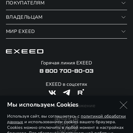
ПОКУПАТЕЛЯМ
VX
RX
ВЛАДЕЛЬЦАМ
Записаться на тест-драйв
Финансовые программы
МИР EXEED
Записаться на сервис
Страхование
Официальный сервис
О бренде
Калькулятор обмена / Trade-in
Гарантия EXEED
Новости и события
Горячая линия EXEED
Специальные предложения
Помощь на дорогах
Стать дилером
8 800 700-80-03
Корпоративным клиентам
Онлайн-магазин аксессуаров
Технологии EXEED
EXEED в соцсетях
Официальные дилеры
Знаковые клиенты EXEED
Контакты
Мы используем Cookies
Мобильное приложение
Используя сайт, вы соглашаетесь с
политикой обработки
данных
и использованием cookies вашего браузера.
Cookies можно отключить в любой момент в настройках