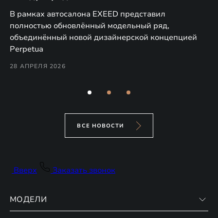
в
а,
В рамках автосалона EXEED представил
EX
полностью обновлённый модельный ряд,
по
объединённый новой дизайнерской концепцией
(н
Perpetua
Co
28 АПРЕЛЯ 2026
24
ВСЕ НОВОСТИ
Вверх
Заказать звонок
МОДЕЛИ