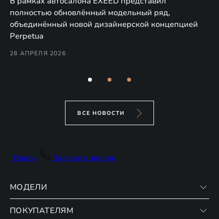
а,
В рамках автосалона EXEED представил
EX
полностью обновлённый модельный ряд,
по
объединённый новой дизайнерской концепцией
(н
Perpetua
Co
28 АПРЕЛЯ 2026
24
ВСЕ НОВОСТИ
Вверх
Заказать звонок
МОДЕЛИ
ПОКУПАТЕЛЯМ
VX