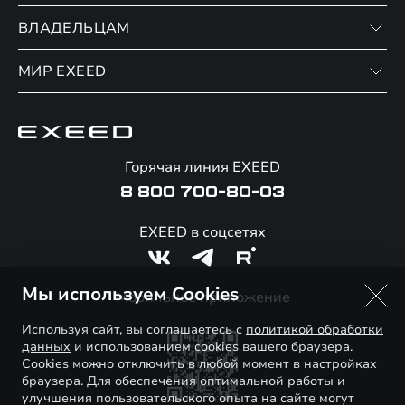
RX
ВЛАДЕЛЬЦАМ
Записаться на тест-драйв
Финансовые программы
МИР EXEED
Записаться на сервис
Страхование
Официальный сервис
О бренде
Калькулятор обмена / Trade-in
Гарантия EXEED
Новости и события
Горячая линия EXEED
Специальные предложения
Помощь на дорогах
Стать дилером
8 800 700-80-03
Корпоративным клиентам
Онлайн-магазин аксессуаров
Технологии EXEED
EXEED в соцсетях
Официальные дилеры
Знаковые клиенты EXEED
Контакты
Мы используем Cookies
Мобильное приложение
Используя сайт, вы соглашаетесь с
политикой обработки
данных
и использованием cookies вашего браузера.
Cookies можно отключить в любой момент в настройках
браузера. Для обеспечения оптимальной работы и
улучшения пользовательского опыта на сайте могут