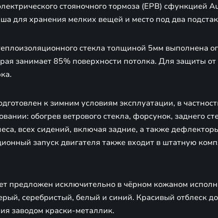
лектрического стояночного тормоза (EPB) сфункцией Au
ша для хранения мелких вещей и место под два подста
теплоизоляционного стекла толщиной 5мм выполнена о
орая занимает 85% поверхности потолка. Для защиты от
ка.
дготовлен к зимним условиям эксплуатации, в частност
вании: обогрев ветрового стекла, форсунок, заднего ст
леса, всех сидений, включая задние, а также дефлектор
ионный запуск двигателя также входит в штатную ком
ет предложен исключительно в чёрном кожаном исполн
ерый, серебристый, белый и синий. Красивый отблеск до
ия заводом краски-металлик.