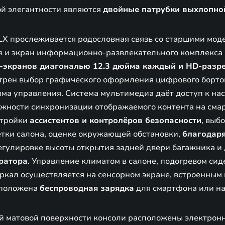
ой элегантности являются
двойные патрубки выхлопно
LX прослеживается родословная связь со старшими мо
в и экран информационно-развлекательного комплекса
-экранов диагональю 12.3 дюйма каждый и HD-разр
трен выбор графического оформления цифрового борто
има управления. Система мультимедиа даёт доступ к на
можности синхронизации отображаемого контента на сма
стройки
ассистентов и контролёров безопасности
, выб
тки салона, оценке окружающей обстановки,
благодаря
регулировке высоты открытия задней двери багажника и
тратора
. Управление климатом в салоне, подогревом сид
еркал осуществляется на сенсорном экране, встроенным
сположена
беспроводная зарядка
для смартфона или н
й матовой поверхности консоли расположены электрон