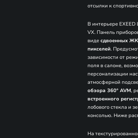
отсылки к спортивн
В интерьере EXEED 
VX. Панель приборо
виде
сдвоенных ЖК
пикселей
. Предусмо
зависимости от реж
поля в салоне, воз
персонализации на
атмосферной подсве
обзора 360° AVM
, 
встроенного регис
лобового стекла и з
консолью. Ниже ра
На текстурированно