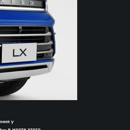
ения у
а— в марте этого