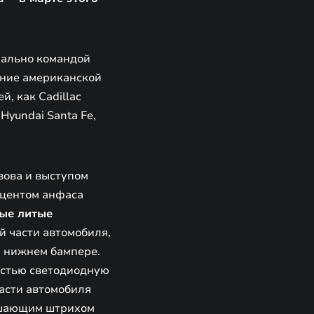
нально командой
ение американской
, как Cadillac
 Hyundai Santa Fe,
зова и выступом
кцентом анфаса
ые литые
й части автомобиля,
и нижнем бампере.
остью светодиодную
части автомобиля
ршающим штрихом