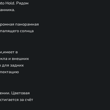
to Hold. Рядом
канника.
громная панорамная
 палящего солнца
и,имеет в
екла и внешних
ы для задних
плектацию
ении. Цветовая
стигается за счёт