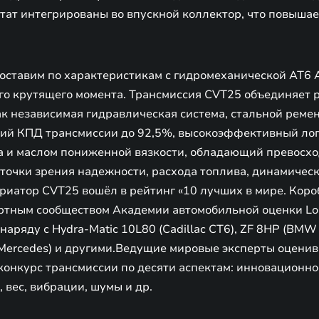
тат интегрированы во впускной коллектор, что повышае
ставим по характеристикам с гидромеханической АТ6 Ai
о крутящего момента. Трансмиссия CVT25 объединяет 
ак независимая гидравлическая система, стальной реме
ий КПД трансмиссии до 92,5%, высокоэффективный лоп
а и маслом пониженной вязкости, обладающий превосх
точки зрения надежности, расхода топлива, динамическ
риатор CVT25 вошёл в рейтинг «10 лучших в мире. Коро
ртным сообществом Академии автомобильной оценки Lop
аряду с Hydra-Matic 10L80 (Cadillac CT6), ZF 8HP (BMW
 (Mercedes) и другими.Ведущие мировые эксперты оцени
конкурс трансмиссии по десяти аспектам: инновационно
 вес, вибрации, шумы и др.