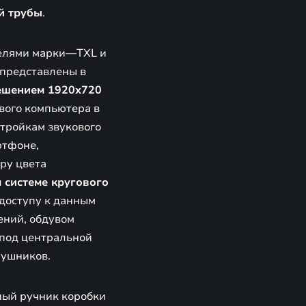
й трубы
.
делями марки—TXL и
 представлены в
ешением 1920х720
вого компьютера в
стройкам звукового
ртфоне,
ору цвета
 системе кругового
 доступу к данным
ений, обдувом
 под центральной
аушников.
ный ручник коробки