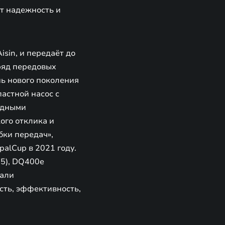
т надежность и
sin, и передаёт до
ряд передовых
нь нового поколения
астной насос с
одными
ого отклика и
бки передач»,
alCup в 2021 году.
 5), DQ400e
вали
сть, эффективность,