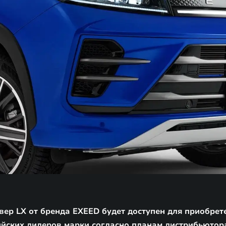
ер LX от бренда EXEED будет доступен для приобрет
йских дилеров марки согласно планам дистрибьютор