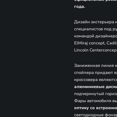
года.
Дизайн экстерьера 
специалистов под р
командой дизайнеров
ElMiraj concept, Cadi
Lincoln Centerconcept
Заниженная линия к
спойлера придают в
кроссовера являютс
алюминиевые диск
подчеркнутый гориз
Фары автомобиля вы
оптику со встроен
светодиодные фонар