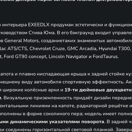
и интерьера EXEEDLX продуман эстетически и функцио
уководством Стива Юма. В его бэкграунд входит управл
 General Motors, созданиетаких знаменитых автомобилей
llac ATS/CTS, Chevrolet Cruze, GMC Arcadia, Hyundai T300,
, Ford GT90 concept, Lincoln Navigator и FordTaurus.
апота и плавно ниспадающая крыша к задней стойке ку
нешнему виду автомобиля спортивную эффектность. А
я широкие колёсные арки и
19-ти дюймовые двухцветн
и
. Визуальную приземленность придаёт дизайн передне
онтальными линиями на капоте, радиаторной решётке 
полнены в форме соколиного пера; модель имеет полн
ными динамическими указателями поворота
. В задней 
и соединены горизонтальной световой планкой. Заве