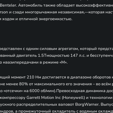
Benteler. Автомобиль также обладает высокоэффектив
rson и сзади многорычажная независимая,—которая нас
м ходом и отличной энергоемкостью.
редставлен с одним силовым агрегатом, который предст
ванный двигатель 1.5Tмощностью 147 л.с. и бесступен
ю квазипередачами в режиме «М».
щий момент 210 Нм достигается в диапазоне оборотов 
 не менее 80% от максимального его значения – во всём
до «отсечки» на 6000 об/мин).Превосходная динамика до
омпрессору Garrett Motion Inc (Honeywell) и технологи
пускного распределительных валовот BorgWarner. Выпу
линдров, а промежуточный охладитель с водяным охлаж