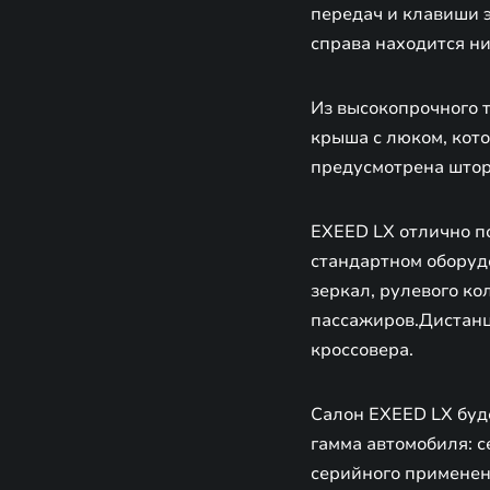
передач и клавиши э
справа находится ни
Из высокопрочного 
крыша с люком, кот
предусмотрена штор
EXEED LX отлично по
стандартном оборудо
зеркал, рулевого ко
пассажиров.Дистанц
кроссовера.
Салон EXEED LX буд
гамма автомобиля: с
серийного применен