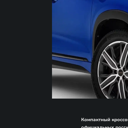
Компактный кроссов
официальных росси