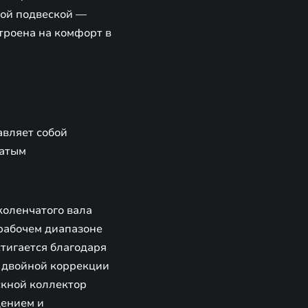
ной подвеской —
троена на комфорт в
авляет собой
чатым
коленчатого вала
 рабочем диапазоне
стигается благодаря
и двойной коррекции
скной коллектор
дением и