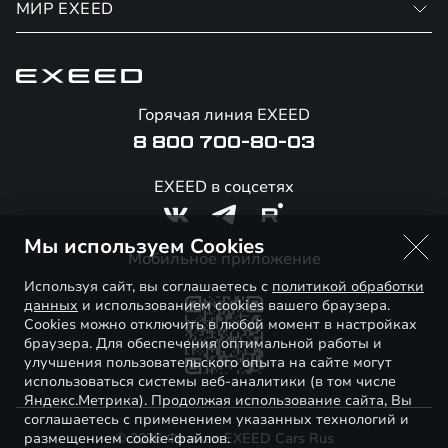
Финансовые программы
МИР EXEED
Записаться на сервис
Страхование
Официальный сервис
О бренде
Калькулятор обмена / Trade-in
Гарантия EXEED
Новости и события
Горячая линия EXEED
Специальные предложения
Помощь на дорогах
Стать дилером
8 800 700-80-03
Корпоративным клиентам
Онлайн-магазин аксессуаров
Технологии EXEED
EXEED в соцсетях
Официальные дилеры
Знаковые клиенты EXEED
Мы используем Cookies
Контакты
Мобильное приложение
Используя сайт, вы соглашаетесь с
политикой обработки
данных
и использованием cookies вашего браузера.
Cookies можно отключить в любой момент в настройках
браузера. Для обеспечения оптимальной работы и
улучшения пользовательского опыта на сайте могут
использоваться системы веб-аналитики (в том числе
Яндекс.Метрика). Продолжая использование сайта, Вы
соглашаетесь с применением указанных технологий и
размещением cookie-файлов.
© 2026 Филиал EXEED Cars Rus