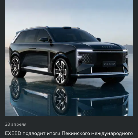
апреля
ED подводит итоги Пекинского международного
24 апрел