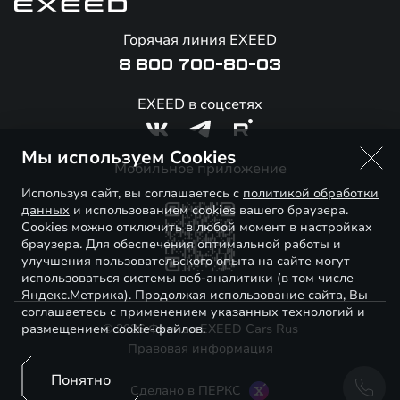
Калькулятор обмена / Trade-in
Гарантия EXEED
Новости и события
Горячая линия EXEED
Специальные предложения
Помощь на дорогах
Стать дилером
8 800 700-80-03
Корпоративным клиентам
Онлайн-магазин аксессуаров
Технологии EXEED
EXEED в соцсетях
Официальные дилеры
Знаковые клиенты EXEED
Мы используем Cookies
Контакты
Мобильное приложение
Используя сайт, вы соглашаетесь с
политикой обработки
данных
и использованием cookies вашего браузера.
Cookies можно отключить в любой момент в настройках
браузера. Для обеспечения оптимальной работы и
улучшения пользовательского опыта на сайте могут
использоваться системы веб-аналитики (в том числе
Яндекс.Метрика). Продолжая использование сайта, Вы
соглашаетесь с применением указанных технологий и
размещением cookie-файлов.
© 2026 Филиал EXEED Cars Rus
Правовая информация
Понятно
Сделано в ПЕРКС