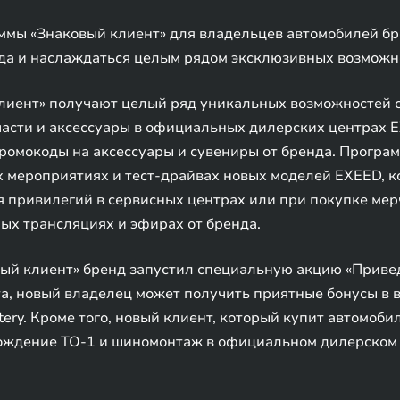
ммы «Знаковый клиент» для владельцев автомобилей бре
нда и наслаждаться целым рядом эксклюзивных возможн
лиент» получают целый ряд уникальных возможностей с
 части и аксессуары в официальных дилерских центрах
омокоды на аксессуары и сувениры от бренда. Програм
 мероприятиях и тест-драйвах новых моделей EXEED, к
 привилегий в сервисных центрах или при покупке мер
мых трансляциях и эфирах от бренда.
ый клиент» бренд запустил специальную акцию «Привед
а, новый владелец может получить приятные бонусы в 
tery. Кроме того, новый клиент, который купит автомоб
хождение ТО-1 и шиномонтаж в официальном дилерском