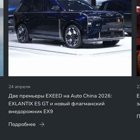
24 апреля
2
Две премьеры EXEED на Auto China 2026:
E
EXLANTIX ES GT и новый флагманский
з
внедорожник EX9
П
Подробнее