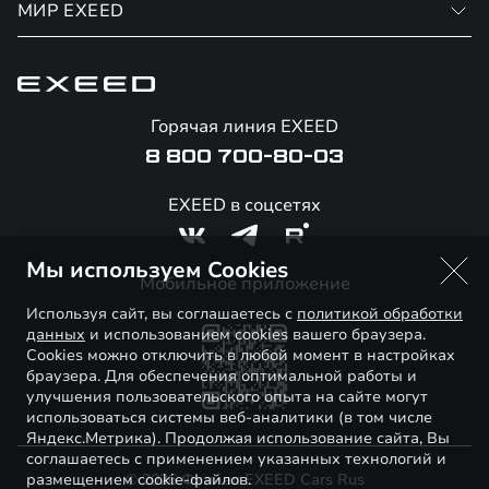
Финансовые программы
МИР EXEED
Записаться на сервис
Страхование
Официальный сервис
О бренде
Калькулятор обмена / Trade-in
Гарантия EXEED
Новости и события
Горячая линия EXEED
Специальные предложения
Помощь на дорогах
Стать дилером
8 800 700-80-03
Корпоративным клиентам
Онлайн-магазин аксессуаров
Технологии EXEED
EXEED в соцсетях
Официальные дилеры
Знаковые клиенты EXEED
Мы используем Cookies
Контакты
Мобильное приложение
Используя сайт, вы соглашаетесь с
политикой обработки
данных
и использованием cookies вашего браузера.
Cookies можно отключить в любой момент в настройках
браузера. Для обеспечения оптимальной работы и
улучшения пользовательского опыта на сайте могут
использоваться системы веб-аналитики (в том числе
Яндекс.Метрика). Продолжая использование сайта, Вы
соглашаетесь с применением указанных технологий и
размещением cookie-файлов.
© 2026 Филиал EXEED Cars Rus