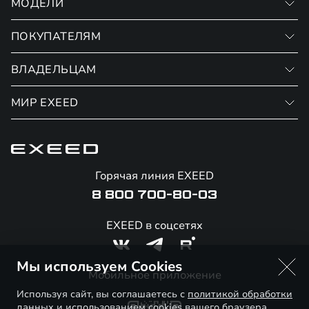
МОДЕЛИ
ПОКУПАТЕЛЯМ
VX
RX
ВЛАДЕЛЬЦАМ
Записаться на тест-драйв
Финансовые программы
МИР EXEED
Записаться на сервис
Страхование
Официальный сервис
О бренде
Калькулятор обмена / Trade-in
Гарантия EXEED
Новости и события
Горячая линия EXEED
Специальные предложения
Помощь на дорогах
Стать дилером
8 800 700-80-03
Корпоративным клиентам
Онлайн-магазин аксессуаров
Технологии EXEED
EXEED в соцсетях
Официальные дилеры
Знаковые клиенты EXEED
Мы используем Cookies
Контакты
Мобильное приложение
Используя сайт, вы соглашаетесь с
политикой обработки
данных
и использованием cookies вашего браузера.