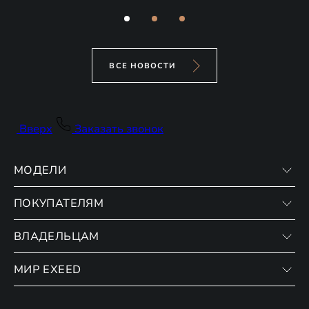
ВСЕ НОВОСТИ
Вверх
Заказать звонок
МОДЕЛИ
ПОКУПАТЕЛЯМ
VX
RX
ВЛАДЕЛЬЦАМ
Записаться на тест-драйв
Финансовые программы
МИР EXEED
Записаться на сервис
Страхование
Официальный сервис
О бренде