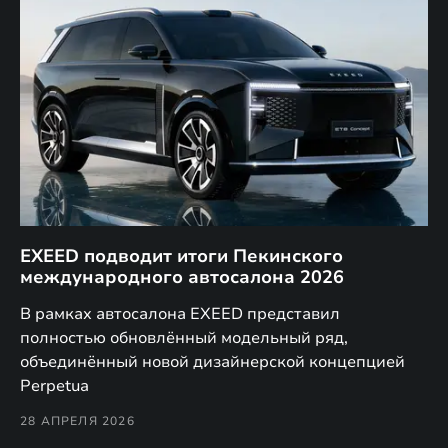
EXEED подводит итоги Пекинского
Д
международного автосалона 2026
E
в
а,
В рамках автосалона EXEED представил
EX
полностью обновлённый модельный ряд,
по
объединённый новой дизайнерской концепцией
(н
Perpetua
Co
28 АПРЕЛЯ 2026
24