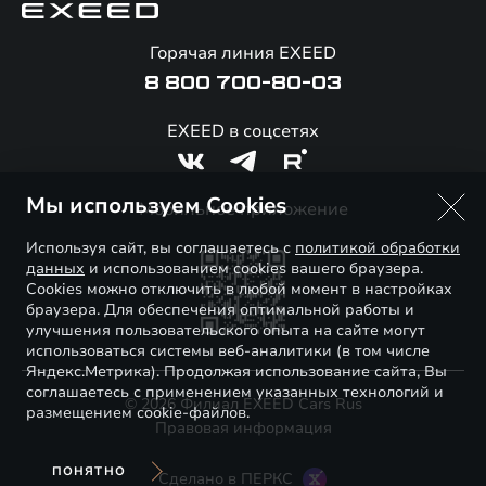
Калькулятор обмена / Trade-in
Гарантия EXEED
Новости и события
Горячая линия EXEED
Специальные предложения
Помощь на дорогах
Стать дилером
8 800 700-80-03
Корпоративным клиентам
Онлайн-магазин аксессуаров
Технологии EXEED
EXEED в соцсетях
Официальные дилеры
Знаковые клиенты EXEED
Контакты
Мы используем Cookies
Мобильное приложение
Используя сайт, вы соглашаетесь с
политикой обработки
данных
и использованием cookies вашего браузера.
Cookies можно отключить в любой момент в настройках
браузера. Для обеспечения оптимальной работы и
улучшения пользовательского опыта на сайте могут
использоваться системы веб-аналитики (в том числе
Яндекс.Метрика). Продолжая использование сайта, Вы
соглашаетесь с применением указанных технологий и
© 2026 Филиал EXEED Cars Rus
размещением cookie-файлов.
Правовая информация
ПОНЯТНО
Сделано в ПЕРКС