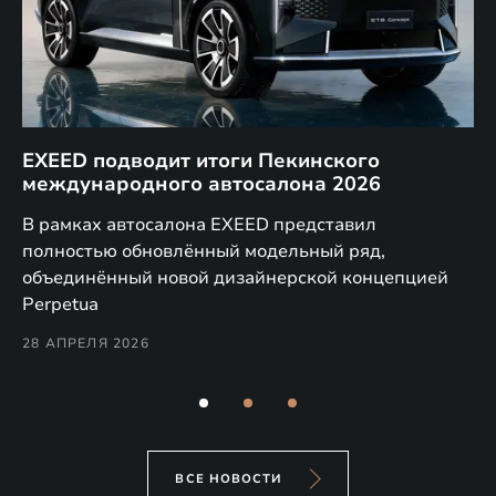
EXEED подводит итоги Пекинского
Д
международного автосалона 2026
E
в
а,
В рамках автосалона EXEED представил
EX
полностью обновлённый модельный ряд,
по
объединённый новой дизайнерской концепцией
(н
Perpetua
Co
28 АПРЕЛЯ 2026
24
ВСЕ НОВОСТИ