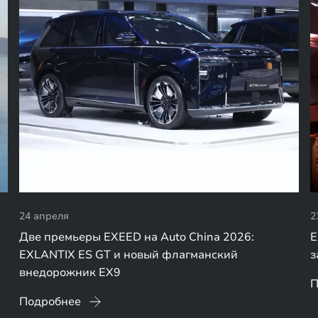
24 апреля
2
Две премьеры EXEED на Auto China 2026:
E
EXLANTIX ES GT и новый флагманский
з
внедорожник EX9
П
Подробнее