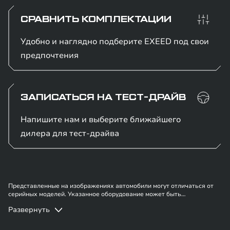
СРАВНИТЬ КОМПЛЕКТАЦИИ
Удобно и наглядно подберите EXEED под свои
предпочтения
ЗАПИСАТЬСЯ НА ТЕСТ-ДРАЙВ
Напишите нам и выберите ближайшего
дилера для тест-драйва
Представленные на изображениях автомобили могут отличаться от
серийных моделей. Указанное оборудование может быть
опциональным. Приобретение любой продукции бренда EXEED
Развернуть
осуществляется в соответствии с условиями индивидуального
договора купли-продажи. Наличие автомобилей, цены, цвета, модели,
На интерьерном изображении EXEED VX представлен семиместный
технические характеристики и прочие подробности уточняйте у
салон EXEED VX FL в комплектации President 7s.