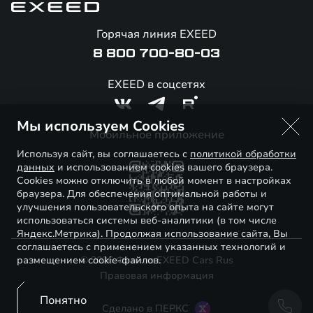
Калькулятор обмена / Trade-in
Гарантия EXEED
Новости и события
Горячая линия EXEED
Специальные предложения
Помощь на дорогах
Стать дилером
8 800 700-80-03
Корпоративным клиентам
Онлайн-магазин аксессуаров
Технологии EXEED
EXEED в соцсетях
Официальные дилеры
Знаковые клиенты EXEED
Мы используем Cookies
Контакты
Мобильное приложение
Используя сайт, вы соглашаетесь с
политикой обработки
данных
и использованием cookies вашего браузера.
Cookies можно отключить в любой момент в настройках
браузера. Для обеспечения оптимальной работы и
улучшения пользовательского опыта на сайте могут
использоваться системы веб-аналитики (в том числе
Яндекс.Метрика). Продолжая использование сайта, Вы
соглашаетесь с применением указанных технологий и
размещением cookie-файлов.
© 2026 Филиал EXEED Cars Rus
Правовая информация
Понятно
Сделано в ПЕРКС